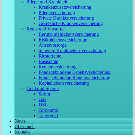
Pflege und Krankheit
Krankenzusatzversicherung
Pflegeversicherung
Private Krankenversicherung
Gesetzliche Krankenversicherung
Rente und Vorsorge
Berufs­unfähigkeitsversicherung
Risikolebensversicherung
Altersvorsorge
Schwere Krankheiten Versicherung
Riesterrente
Basisrente
Rentenversicherung
Fondsgebundene Lebensversicherung
Fondsgebundene Rentenversicherung
Kapitallebensversicherung
Geld und Sparen
Strom
Gas
DSL
Girokonto
Tagesgeld
News
Über mich
Kontakt