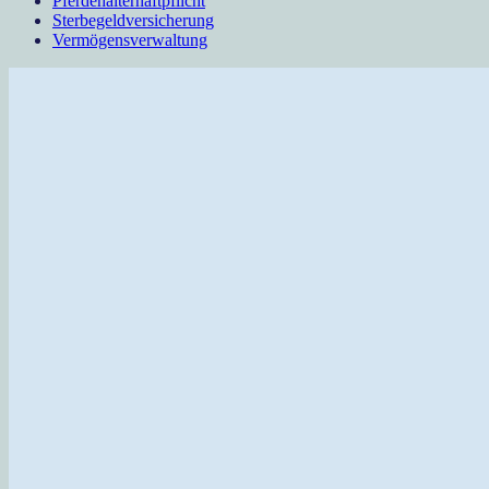
Pferdehalterhaftpflicht
Sterbegeldversicherung
Vermögensverwaltung