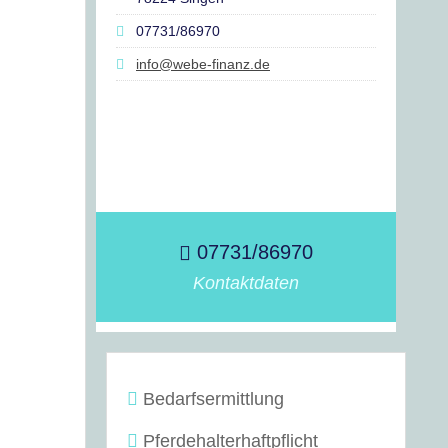
07731/86970
info@webe-finanz.de
07731/86970
Kontaktdaten
Bedarfsermittlung
Pferdehalterhaftpflicht