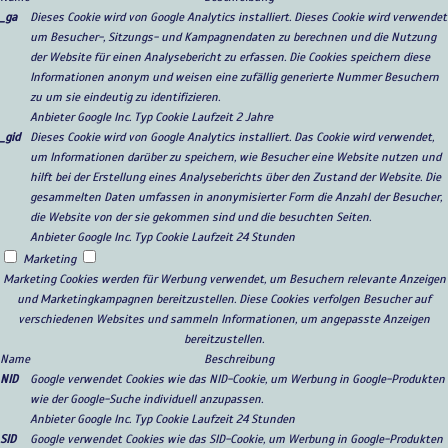
_ga
Dieses Cookie wird von Google Analytics installiert. Dieses Cookie wird verwendet
um Besucher-, Sitzungs- und Kampagnendaten zu berechnen und die Nutzung
der Website für einen Analysebericht zu erfassen. Die Cookies speichern diese
Informationen anonym und weisen eine zufällig generierte Nummer Besuchern
zu um sie eindeutig zu identifizieren.
Anbieter
Google Inc.
Typ
Cookie
Laufzeit
2 Jahre
_gid
Dieses Cookie wird von Google Analytics installiert. Das Cookie wird verwendet,
um Informationen darüber zu speichern, wie Besucher eine Website nutzen und
hilft bei der Erstellung eines Analyseberichts über den Zustand der Website. Die
gesammelten Daten umfassen in anonymisierter Form die Anzahl der Besucher,
die Website von der sie gekommen sind und die besuchten Seiten.
Anbieter
Google Inc.
Typ
Cookie
Laufzeit
24 Stunden
Marketing
Marketing Cookies werden für Werbung verwendet, um Besuchern relevante Anzeigen
und Marketingkampagnen bereitzustellen. Diese Cookies verfolgen Besucher auf
verschiedenen Websites und sammeln Informationen, um angepasste Anzeigen
bereitzustellen.
Name
Beschreibung
NID
Google verwendet Cookies wie das NID-Cookie, um Werbung in Google-Produkten
wie der Google-Suche individuell anzupassen.
Anbieter
Google Inc.
Typ
Cookie
Laufzeit
24 Stunden
SID
Google verwendet Cookies wie das SID-Cookie, um Werbung in Google-Produkten