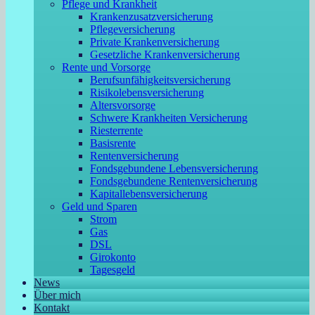
Pflege und Krankheit
Krankenzusatzversicherung
Pflegeversicherung
Private Krankenversicherung
Gesetzliche Krankenversicherung
Rente und Vorsorge
Berufs­unfähigkeitsversicherung
Risikolebensversicherung
Altersvorsorge
Schwere Krankheiten Versicherung
Riesterrente
Basisrente
Rentenversicherung
Fondsgebundene Lebensversicherung
Fondsgebundene Rentenversicherung
Kapitallebensversicherung
Geld und Sparen
Strom
Gas
DSL
Girokonto
Tagesgeld
News
Über mich
Kontakt