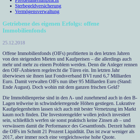
Pferdehalterhaftpflicht
Sterbegeldversicherung
Vermögensverwaltung
Getriebene des eigenen Erfolgs: offene
Immobilienfonds
25.12.2018
Offene Immobilienfonds (OIFs) profitierten in den letzten Jahren
von den steigenden Mieten und Kaufpreisen – die allerdings auch
mehr und mehr zu einem Problem werden. Denn die Anleger rennen
den OIF-Anbietern regelrecht die Türen ein. Im letzten Jahr
überwiesen sie ihnen laut Fondsverband BVI rund 6,7 Milliarden
Euro. Damit verwalten OIFs nun über 95 Milliarden Euro (Stand:
Ende August). Doch wohin mit dem ganzen frischen Geld?
Die Immobilienpreise sind in den A- und zunehmend auch in den B-
Lagen teilweise in schwindelerregende Höhen gestiegen. Lukrative
Kaufgelegenheiten lassen sich auch mit bester Vernetzung im Markt
kaum noch finden. Die Investorengelder wollen jedoch investiert
sein, schließlich werfen sie sonst praktisch keine Zinsen ab – und
verwässern damit die Performance des Gesamtfonds. Derzeit halten
die OIFs im Schnitt 21 Prozent Liquidität. Das ist zwar weniger als
2017, aber immer noch eine vergleichsweise hohe Quote.