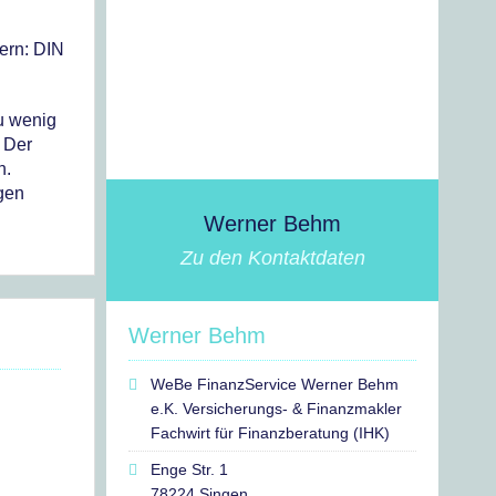
hern: DIN
zu wenig
. Der
n.
gen
Werner Behm
Zu den Kontaktdaten
Werner Behm
WeBe FinanzService Werner Behm
e.K. Versicherungs- & Finanzmakler
Fachwirt für Finanzberatung (IHK)
Enge Str. 1
78224 Singen