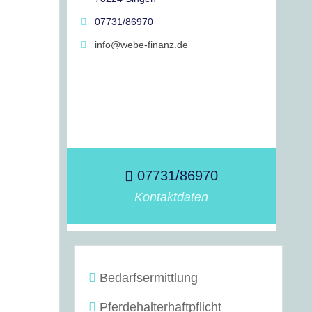
07731/86970
info@webe-finanz.de
07731/86970
Kontaktdaten
Bedarfsermittlung
Pferdehalterhaftpflicht