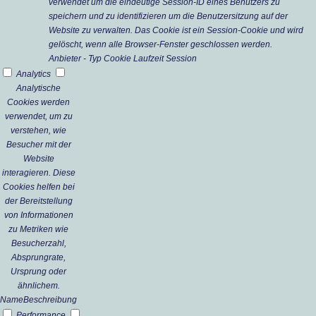
verwendet um die eindeutige Session-ID eines Benutzers zu
speichern und zu identifizieren um die Benutzersitzung auf der
Website zu verwalten. Das Cookie ist ein Session-Cookie und wird
gelöscht, wenn alle Browser-Fenster geschlossen werden.
Anbieter
-
Typ
Cookie
Laufzeit
Session
Analytics
Analytische
Cookies werden
verwendet, um zu
verstehen, wie
Besucher mit der
Website
interagieren. Diese
Cookies helfen bei
der Bereitstellung
von Informationen
zu Metriken wie
Besucherzahl,
Absprungrate,
Ursprung oder
ähnlichem.
Name
Beschreibung
Performance