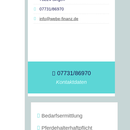
07731/86970
info@webe-finanz.de
07731/86970
Kontaktdaten
Bedarfsermittlung
Pferdehalterhaftpflicht