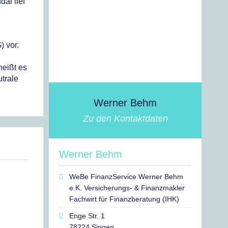
al lief
) vor.
heißt es
trale
Werner Behm
Zu den Kontaktdaten
Werner Behm
WeBe FinanzService Werner Behm
e.K. Versicherungs- & Finanzmakler
Fachwirt für Finanzberatung (IHK)
Enge Str. 1
78224 Singen