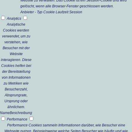
Website zu verwalten. Das Cookie ist ein Session-Cookie und wird
gelöscht, wenn alle Browser-Fenster geschlossen werden.
Anbieter
-
Typ
Cookie
Laufzeit
Session
Analytics
Analytische
Cookies werden
verwendet, um zu
verstehen, wie
Besucher mit der
Website
interagieren. Diese
Cookies helfen bei
der Bereitstellung
von Informationen
zu Metriken wie
Besucherzahl,
Absprungrate,
Ursprung oder
ähnlichem.
Name
Beschreibung
Performance
Performance Cookies sammeln Informationen darüber, wie Besucher eine
Webseite nutzen. Beispielsweise welche Seiten Besucher wie häufig und wie