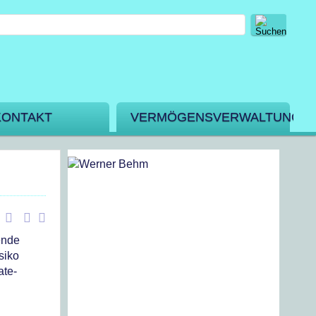
KONTAKT
VERMÖGENSVERWALTUNG
ende
siko
ate-