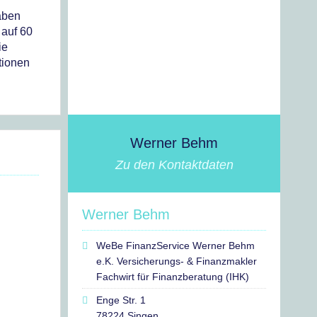
haben
 auf 60
ie
itionen
Werner Behm
Zu den Kontaktdaten
Werner Behm
WeBe FinanzService Werner Behm
e.K. Versicherungs- & Finanzmakler
Fachwirt für Finanzberatung (IHK)
Enge Str. 1
78224 Singen