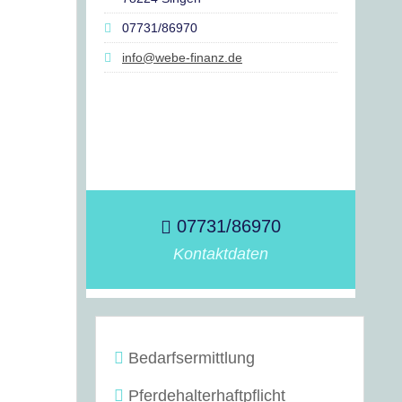
07731/86970
info@webe-finanz.de
07731/86970
Kontaktdaten
Bedarfsermittlung
Pferdehalterhaftpflicht