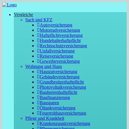
Vergleiche
Sach und KFZ
Autoversicherung
Motorradversicherung
Haftpflichtversicherung
Hundehalterhaftpflicht
Rechtsschutzversicherung
Unfallversicherung
Reiseversicherung
Gewerbeversicherung
Wohnung und Haus
Hausratversicherung
Gebäudeversicherung
Grundbesitzerhaftpflicht
Photovoltaikversicherung
Bauherrenhaftpflicht
Baufinanzierung
Bausparen
Öltankversicherung
Feuerrohbauversicherung
Pflege und Krankheit
Krankenzusatzversicherung
Pflegeversicherung