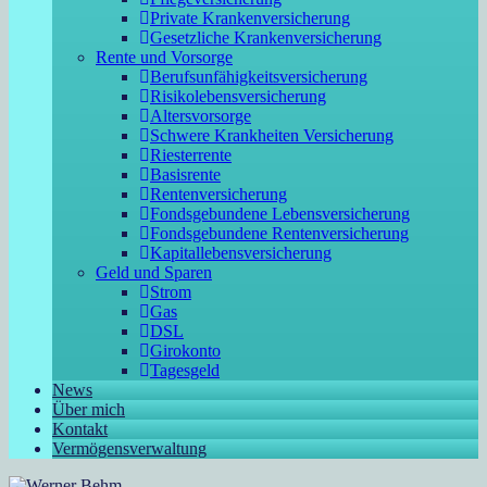
Private Krankenversicherung
Gesetzliche Krankenversicherung
Rente und Vorsorge
Berufs­unfähigkeitsversicherung
Risikolebensversicherung
Altersvorsorge
Schwere Krankheiten Versicherung
Riesterrente
Basisrente
Rentenversicherung
Fondsgebundene Lebensversicherung
Fondsgebundene Rentenversicherung
Kapitallebensversicherung
Geld und Sparen
Strom
Gas
DSL
Girokonto
Tagesgeld
News
Über mich
Kontakt
Vermögensverwaltung