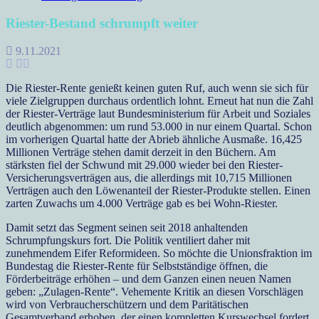
Riester-Bestand schrumpft weiter
9.11.2021
Die Riester-Rente genießt keinen guten Ruf, auch wenn sie sich für
viele Zielgruppen durchaus ordentlich lohnt. Erneut hat nun die Zahl
der Riester-Verträge laut Bundesministerium für Arbeit und Soziales
deutlich abgenommen: um rund 53.000 in nur einem Quartal. Schon
im vorherigen Quartal hatte der Abrieb ähnliche Ausmaße. 16,425
Millionen Verträge stehen damit derzeit in den Büchern. Am
stärksten fiel der Schwund mit 29.000 wieder bei den Riester-
Versicherungsverträgen aus, die allerdings mit 10,715 Millionen
Verträgen auch den Löwenanteil der Riester-Produkte stellen. Einen
zarten Zuwachs um 4.000 Verträge gab es bei Wohn-Riester.
Damit setzt das Segment seinen seit 2018 anhaltenden
Schrumpfungskurs fort. Die Politik ventiliert daher mit
zunehmendem Eifer Reformideen. So möchte die Unionsfraktion im
Bundestag die Riester-Rente für Selbstständige öffnen, die
Förderbeiträge erhöhen – und dem Ganzen einen neuen Namen
geben: „Zulagen-Rente“. Vehemente Kritik an diesen Vorschlägen
wird von Verbraucherschützern und dem Paritätischen
Gesamtverband erhoben, der einen kompletten Kurswechsel fordert.