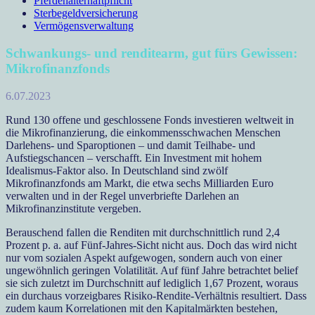
Pferdehalterhaftpflicht
Sterbegeldversicherung
Vermögensverwaltung
Schwankungs- und renditearm, gut fürs Gewissen:
Mikrofinanzfonds
6.07.2023
Rund 130 offene und geschlossene Fonds investieren weltweit in
die Mikrofinanzierung, die einkommensschwachen Menschen
Darlehens- und Sparoptionen – und damit Teilhabe- und
Aufstiegschancen – verschafft. Ein Investment mit hohem
Idealismus-Faktor also. In Deutschland sind zwölf
Mikrofinanzfonds am Markt, die etwa sechs Milliarden Euro
verwalten und in der Regel unverbriefte Darlehen an
Mikrofinanzinstitute vergeben.
Berauschend fallen die Renditen mit durchschnittlich rund 2,4
Prozent p. a. auf Fünf-Jahres-Sicht nicht aus. Doch das wird nicht
nur vom sozialen Aspekt aufgewogen, sondern auch von einer
ungewöhnlich geringen Volatilität. Auf fünf Jahre betrachtet belief
sie sich zuletzt im Durchschnitt auf lediglich 1,67 Prozent, woraus
ein durchaus vorzeigbares Risiko-Rendite-Verhältnis resultiert. Dass
zudem kaum Korrelationen mit den Kapitalmärkten bestehen,