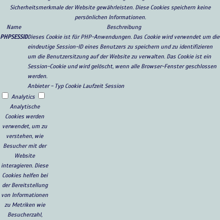
Sicherheitsmerkmale der Website gewährleisten. Diese Cookies speichern keine
persönlichen Informationen.
Name
Beschreibung
PHPSESSID
Dieses Cookie ist für PHP-Anwendungen. Das Cookie wird verwendet um die
eindeutige Session-ID eines Benutzers zu speichern und zu identifizieren
um die Benutzersitzung auf der Website zu verwalten. Das Cookie ist ein
Session-Cookie und wird gelöscht, wenn alle Browser-Fenster geschlossen
werden.
Anbieter
-
Typ
Cookie
Laufzeit
Session
Analytics
Analytische
Cookies werden
verwendet, um zu
verstehen, wie
Besucher mit der
Website
interagieren. Diese
Cookies helfen bei
der Bereitstellung
von Informationen
zu Metriken wie
Besucherzahl,