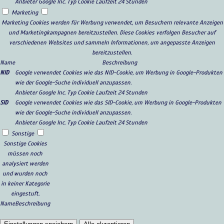
Anbieter
Google Inc.
Typ
Cookie
Laufzeit
24 Stunden
Marketing
Marketing Cookies werden für Werbung verwendet, um Besuchern relevante Anzeigen
und Marketingkampagnen bereitzustellen. Diese Cookies verfolgen Besucher auf
verschiedenen Websites und sammeln Informationen, um angepasste Anzeigen
bereitzustellen.
Name
Beschreibung
NID
Google verwendet Cookies wie das NID-Cookie, um Werbung in Google-Produkten
wie der Google-Suche individuell anzupassen.
Anbieter
Google Inc.
Typ
Cookie
Laufzeit
24 Stunden
SID
Google verwendet Cookies wie das SID-Cookie, um Werbung in Google-Produkten
wie der Google-Suche individuell anzupassen.
Anbieter
Google Inc.
Typ
Cookie
Laufzeit
24 Stunden
Sonstige
Sonstige Cookies
müssen noch
analysiert werden
und wurden noch
in keiner Kategorie
eingestuft.
Name
Beschreibung