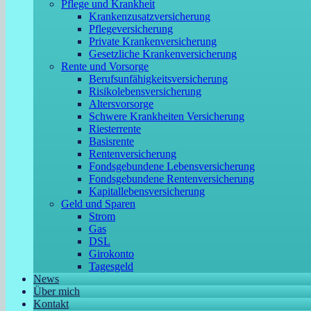
Pflege und Krankheit
Krankenzusatzversicherung
Pflegeversicherung
Private Krankenversicherung
Gesetzliche Krankenversicherung
Rente und Vorsorge
Berufs­unfähigkeitsversicherung
Risikolebensversicherung
Altersvorsorge
Schwere Krankheiten Versicherung
Riesterrente
Basisrente
Rentenversicherung
Fondsgebundene Lebensversicherung
Fondsgebundene Rentenversicherung
Kapitallebensversicherung
Geld und Sparen
Strom
Gas
DSL
Girokonto
Tagesgeld
News
Über mich
Kontakt