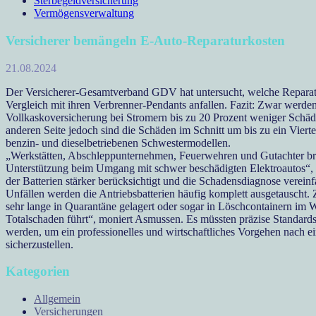
Sterbegeldversicherung
Vermögensverwaltung
Versicherer bemängeln E-Auto-Reparaturkosten
21.08.2024
Der Versicherer-Gesamtverband GDV hat untersucht, welche Reparat
Vergleich mit ihren Verbrenner-Pendants anfallen. Fazit: Zwar werden
Vollkaskoversicherung bei Stromern bis zu 20 Prozent weniger Schäden
anderen Seite jedoch sind die Schäden im Schnitt um bis zu ein Viertel
benzin- und dieselbetriebenen Schwestermodellen.
„Werkstätten, Abschleppunternehmen, Feuerwehren und Gutachter b
Unterstützung beim Umgang mit schwer beschädigten Elektroautos“
der Batterien stärker berücksichtigt und die Schadensdiagnose verei
Unfällen werden die Antriebsbatterien häufig komplett ausgetauscht
sehr lange in Quarantäne gelagert oder sogar in Löschcontainern im 
Totalschaden führt“, moniert Asmussen. Es müssten präzise Standards
werden, um ein professionelles und wirtschaftliches Vorgehen nach 
sicherzustellen.
Kategorien
Allgemein
Versicherungen