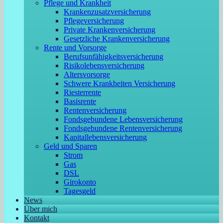
Pflege und Krankheit
Krankenzusatzversicherung
Pflegeversicherung
Private Krankenversicherung
Gesetzliche Krankenversicherung
Rente und Vorsorge
Berufs­unfähigkeitsversicherung
Risikolebensversicherung
Altersvorsorge
Schwere Krankheiten Versicherung
Riesterrente
Basisrente
Rentenversicherung
Fondsgebundene Lebensversicherung
Fondsgebundene Rentenversicherung
Kapitallebensversicherung
Geld und Sparen
Strom
Gas
DSL
Girokonto
Tagesgeld
News
Über mich
Kontakt