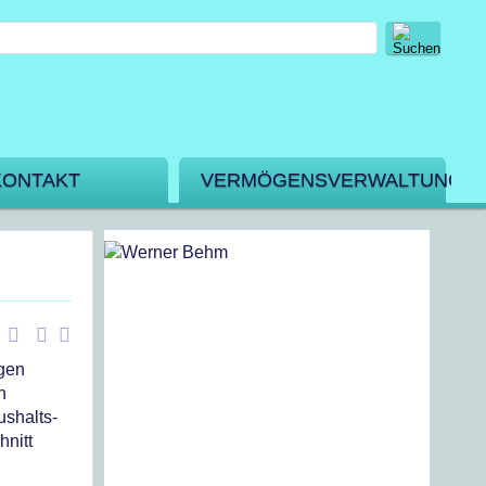
KONTAKT
VERMÖGENSVERWALTUNG
ngen
n
ushalts-
hnitt