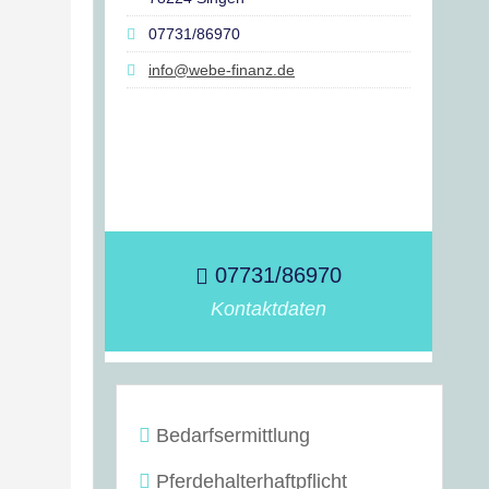
07731/86970
info@webe-finanz.de
07731/86970
Kontaktdaten
Bedarfsermittlung
Pferdehalterhaftpflicht