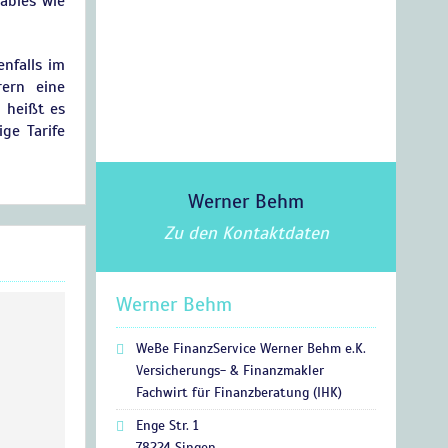
ables wie
enfalls im
rern eine
 heißt es
ge Tarife
Werner Behm
Zu den Kontaktdaten
Werner Behm
WeBe FinanzService Werner Behm e.K.
Versicherungs- & Finanzmakler
Fachwirt für Finanzberatung (IHK)
Enge Str. 1
78224 Singen