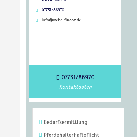
07731/86970
info@webe-finanz.de
07731/86970
Kontaktdaten
Bedarfsermittlung
Pferdehalterhaftpflicht