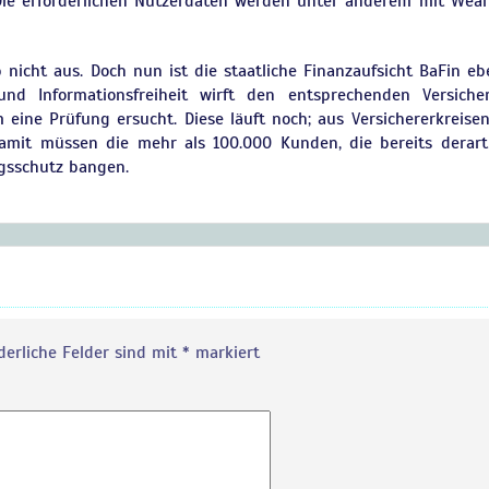
 Die erforderlichen Nutzerdaten werden unter anderem mit Wear
 nicht aus. Doch nun ist die staatliche Finanzaufsicht BaFin eb
nd Informationsfreiheit wirft den entsprechenden Versiche
eine Prüfung ersucht. Diese läuft noch; aus Versichererkreisen
 Damit müssen die mehr als 100.000 Kunden, die bereits derarti
gsschutz bangen.
derliche Felder sind mit
*
markiert