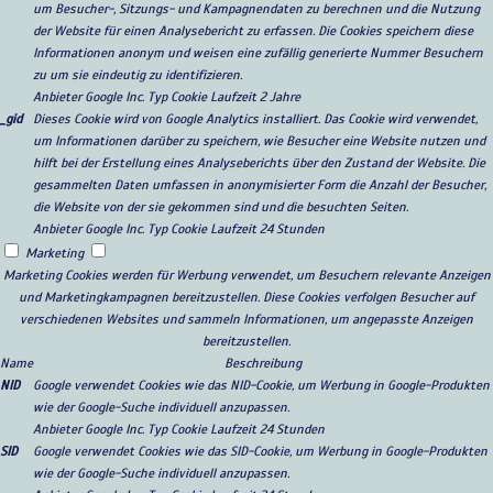
um Besucher-, Sitzungs- und Kampagnendaten zu berechnen und die Nutzung
der Website für einen Analysebericht zu erfassen. Die Cookies speichern diese
Informationen anonym und weisen eine zufällig generierte Nummer Besuchern
zu um sie eindeutig zu identifizieren.
Anbieter
Google Inc.
Typ
Cookie
Laufzeit
2 Jahre
_gid
Dieses Cookie wird von Google Analytics installiert. Das Cookie wird verwendet,
um Informationen darüber zu speichern, wie Besucher eine Website nutzen und
hilft bei der Erstellung eines Analyseberichts über den Zustand der Website. Die
gesammelten Daten umfassen in anonymisierter Form die Anzahl der Besucher,
die Website von der sie gekommen sind und die besuchten Seiten.
Anbieter
Google Inc.
Typ
Cookie
Laufzeit
24 Stunden
Marketing
Marketing Cookies werden für Werbung verwendet, um Besuchern relevante Anzeigen
und Marketingkampagnen bereitzustellen. Diese Cookies verfolgen Besucher auf
verschiedenen Websites und sammeln Informationen, um angepasste Anzeigen
bereitzustellen.
Name
Beschreibung
NID
Google verwendet Cookies wie das NID-Cookie, um Werbung in Google-Produkten
wie der Google-Suche individuell anzupassen.
Anbieter
Google Inc.
Typ
Cookie
Laufzeit
24 Stunden
SID
Google verwendet Cookies wie das SID-Cookie, um Werbung in Google-Produkten
wie der Google-Suche individuell anzupassen.