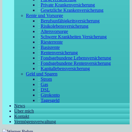
Private Krankenversicherung
Gesetzliche Krankenversicherung
Rente und Vorsorge
Berufs­unfähigkeitsversicherung
Risikolebensversicherung
Altersvorsorge
Schwere Krankheiten Versicherung
Riesterrente
Basisrente
Rentenversicherung
Fondsgebundene Lebensversicherung
Fondsgebundene Rentenversicherung
Kapitallebensversicherung
Geld und Sparen
Strom
Gas
DSL
Girokonto
Tagesgeld
News
Über mich
Kontakt
Vermögensverwaltung