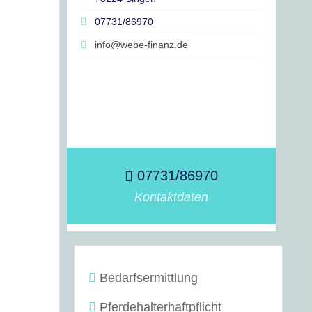
07731/86970
info@webe-finanz.de
07731/86970
Kontaktdaten
Bedarfsermittlung
Pferdehalterhaftpflicht