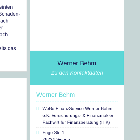
einten
 Schaden-
nach
er
nach
its das
Werner Behm
Zu den Kontaktdaten
Werner Behm
WeBe FinanzService Werner Behm
e.K. Versicherungs- & Finanzmakler
Fachwirt für Finanzberatung (IHK)
Enge Str. 1
78224 Singen