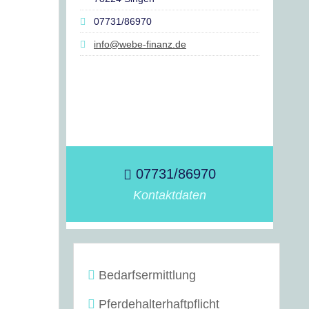
07731/86970
info@webe-finanz.de
07731/86970
Kontaktdaten
Bedarfsermittlung
Pferdehalterhaftpflicht