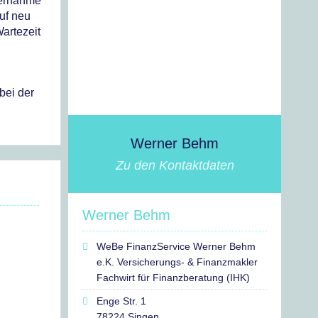
übernahme
auf neu
artezeit
bei der
Werner Behm
Zu den Kontaktdaten
Werner Behm
WeBe FinanzService Werner Behm
e.K. Versicherungs- & Finanzmakler
Fachwirt für Finanzberatung (IHK)
Enge Str. 1
78224 Singen