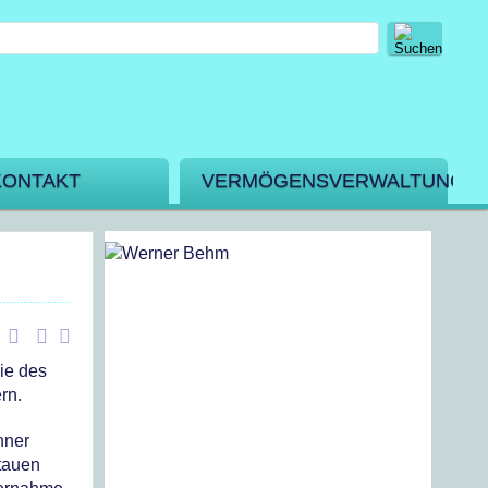
KONTAKT
VERMÖGENSVERWALTUNG
ie des
rn.
hner
itauen