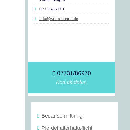
07731/86970
info@webe-finanz.de
07731/86970
Kontaktdaten
Bedarfsermittlung
Pferdehalterhaftpflicht