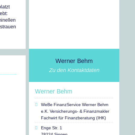
r
latzt
ebt:
minellen
sstrauen
Werner Behm
Zu den Kontaktdaten
Werner Behm
WeBe FinanzService Werner Behm
e.K. Versicherungs- & Finanzmakler
Fachwirt für Finanzberatung (IHK)
Enge Str. 1
78224 Singen