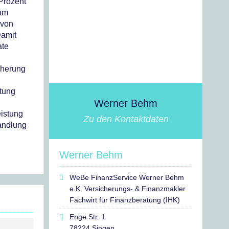
 Prozent
 am
 von
Damit
ate
icherung
stung
Werner Behm
eistung
Zu den Kontaktdaten
handlung
Werner Behm
WeBe FinanzService Werner Behm
e.K. Versicherungs- & Finanzmakler
Fachwirt für Finanzberatung (IHK)
Enge Str. 1
78224 Singen