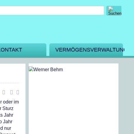
KONTAKT
VERMÖGENSVERWALTUNG
r oder im
r Sturz
as Jahr
o Jahr
d nur