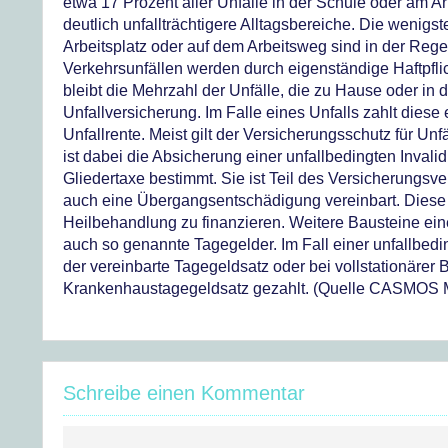
etwa 17 Prozent aller Unfälle in der Schule oder am Ar
deutlich unfallträchtigere Alltagsbereiche. Die wenig
Arbeitsplatz oder auf dem Arbeitsweg sind in der Rege
Verkehrsunfällen werden durch eigenständige Haftpfl
bleibt die Mehrzahl der Unfälle, die zu Hause oder in de
Unfallversicherung. Im Falle eines Unfalls zahlt dies
Unfallrente. Meist gilt der Versicherungsschutz für Un
ist dabei die Absicherung einer unfallbedingten Invalid
Gliedertaxe bestimmt. Sie ist Teil des Versicherungsve
auch eine Übergangsentschädigung vereinbart. Diese s
Heilbehandlung zu finanzieren. Weitere Bausteine eine
auch so genannte Tagegelder. Im Fall einer unfallbedi
der vereinbarte Tagegeldsatz oder bei vollstationäre
Krankenhaustagegeldsatz gezahlt. (Quelle CASMOS
Schreibe einen Kommentar