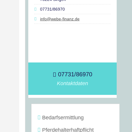
07731/86970
info@webe-finanz.de
07731/86970
Kontaktdaten
Bedarfsermittlung
Pferdehalterhaftpflicht