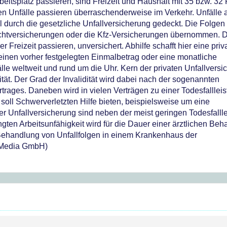
beitsplatz passieren, sind Freizeit und Haushalt mit 35 bzw. 32
sten Unfälle passieren überraschenderweise im Verkehr. Unfälle
l durch die gesetzliche Unfallversicherung gedeckt. Die Folgen
ichtversicherungen oder die Kfz-Versicherungen übernommen. 
r Freizeit passieren, unversichert. Abhilfe schafft hier eine priv
e einen vorher festgelegten Einmalbetrag oder eine monatliche
fälle weltweit und rund um die Uhr. Kern der privaten Unfallvers
ität. Der Grad der Invalidität wird dabei nach der sogenannten
rtrages. Daneben wird in vielen Verträgen zu einer Todesfalllei
oll Schwerverletzten Hilfe bieten, beispielsweise um eine
r Unfallversicherung sind neben der meist geringen Todesfalll
ngten Arbeitsunfähigkeit wird für die Dauer einer ärztlichen Be
r Behandlung von Unfallfolgen in einem Krankenhaus der
 Media GmbH)