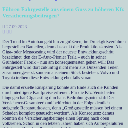
Führen Fahrgestelle aus einem Guss zu höheren Kfz-
Versicherungsbeiträgen?
27.09.2023
Der Trend im Autobau geht hin zu größeren, im Druckgießverfahren
hergestellten Bauteilen, denn das senkt die Produktionskosten. Als
Giga- oder Megacasting wird der neueste Entwicklungsschritt
bezeichnet, den der E-Auto-Pionier Tesla – auch in seiner
Grünheider Fabrik – nun am konsequentesten gehen will: Das
Fahrgestell wird dort zukünftig nicht mehr aus Dutzenden Teilen
zusammengesetzt, sondern aus einem Stück bestehen. Volvo und
Toyota treiben diese Entwicklung ebenfalls voran.
Die damit erzielte Einsparung könnte am Ende auch die Kunden
durch niedrigere Kaufpreise erfreuen. Für die Kfz-Versicherten
hingegen hat Gigacasting durchaus Bedrohungspotenzial: Der
Versicherer-Gesamtverband befürchtet in der Folge deutlich
steigende Reparaturkosten, denn „Großgussteile müssen bei einem
Schaden komplett getauscht werden“. Als Konsequenz daraus
könnten die Versicherungsbeiträge einen Sprung nach oben
vollziehen. Schon in den letzten Jahren haben sich Autoreparaturen