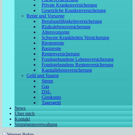
Private Krankenversicherung
Gesetzliche Krankenversicherung
Rente und Vorsorge
Berufs­unfähigkeitsversicherung
Risikolebensversicherung
Altersvorsorge
Schwere Krankheiten Versicherung
Riesterrente
Basisrente
Rentenversicherung
Fondsgebundene Lebensversicherung
Fondsgebundene Rentenversicherung
Kapitallebensversicherung
Geld und Sparen
Strom
Gas
DSL
Girokonto
Tagesgeld
News
Über mich
Kontakt
Vermögensverwaltung