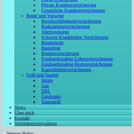
Private Krankenversicherung
Gesetzliche Krankenversicherung
Rente und Vorsorge
Berufs­unfähigkeitsversicherung
Risikolebensversicherung
Altersvorsorge
Schwere Krankheiten Versicherung
Riesterrente
Basisrente
Rentenversicherung
Fondsgebundene Lebensversicherung
Fondsgebundene Rentenversicherung
Kapitallebensversicherung
Geld und Sparen
Strom
Gas
DSL
Girokonto
Tagesgeld
News
Über mich
Kontakt
Vermögensverwaltung