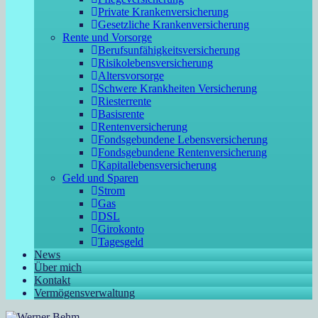
Private Krankenversicherung
Gesetzliche Krankenversicherung
Rente und Vorsorge
Berufs­unfähigkeitsversicherung
Risikolebensversicherung
Altersvorsorge
Schwere Krankheiten Versicherung
Riesterrente
Basisrente
Rentenversicherung
Fondsgebundene Lebensversicherung
Fondsgebundene Rentenversicherung
Kapitallebensversicherung
Geld und Sparen
Strom
Gas
DSL
Girokonto
Tagesgeld
News
Über mich
Kontakt
Vermögensverwaltung