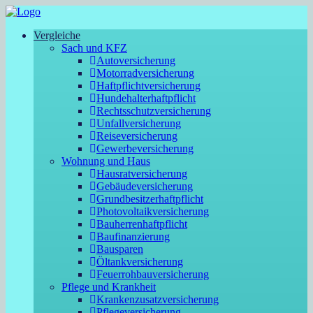
Vergleiche
Sach und KFZ
Autoversicherung
Motorradversicherung
Haftpflichtversicherung
Hundehalterhaftpflicht
Rechtsschutzversicherung
Unfallversicherung
Reiseversicherung
Gewerbeversicherung
Wohnung und Haus
Hausratversicherung
Gebäudeversicherung
Grundbesitzerhaftpflicht
Photovoltaikversicherung
Bauherrenhaftpflicht
Baufinanzierung
Bausparen
Öltankversicherung
Feuerrohbauversicherung
Pflege und Krankheit
Krankenzusatzversicherung
Pflegeversicherung