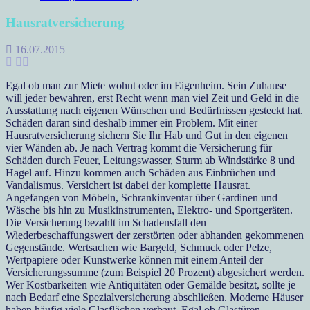
Hausratversicherung
16.07.2015
Egal ob man zur Miete wohnt oder im Eigenheim. Sein Zuhause
will jeder bewahren, erst Recht wenn man viel Zeit und Geld in die
Ausstattung nach eigenen Wünschen und Bedürfnissen gesteckt hat.
Schäden daran sind deshalb immer ein Problem. Mit einer
Hausratversicherung sichern Sie Ihr Hab und Gut in den eigenen
vier Wänden ab. Je nach Vertrag kommt die Versicherung für
Schäden durch Feuer, Leitungswasser, Sturm ab Windstärke 8 und
Hagel auf. Hinzu kommen auch Schäden aus Einbrüchen und
Vandalismus. Versichert ist dabei der komplette Hausrat.
Angefangen von Möbeln, Schrankinventar über Gardinen und
Wäsche bis hin zu Musikinstrumenten, Elektro- und Sportgeräten.
Die Versicherung bezahlt im Schadensfall den
Wiederbeschaffungswert der zerstörten oder abhanden gekommenen
Gegenstände. Wertsachen wie Bargeld, Schmuck oder Pelze,
Wertpapiere oder Kunstwerke können mit einem Anteil der
Versicherungssumme (zum Beispiel 20 Prozent) abgesichert werden.
Wer Kostbarkeiten wie Antiquitäten oder Gemälde besitzt, sollte je
nach Bedarf eine Spezialversicherung abschließen. Moderne Häuser
haben häufig viele Glasflächen verbaut. Egal ob Glastüren,