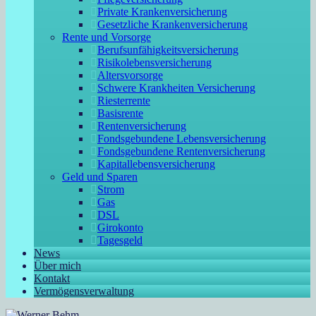
Private Krankenversicherung
Gesetzliche Krankenversicherung
Rente und Vorsorge
Berufs­unfähigkeitsversicherung
Risikolebensversicherung
Altersvorsorge
Schwere Krankheiten Versicherung
Riesterrente
Basisrente
Rentenversicherung
Fondsgebundene Lebensversicherung
Fondsgebundene Rentenversicherung
Kapitallebensversicherung
Geld und Sparen
Strom
Gas
DSL
Girokonto
Tagesgeld
News
Über mich
Kontakt
Vermögensverwaltung