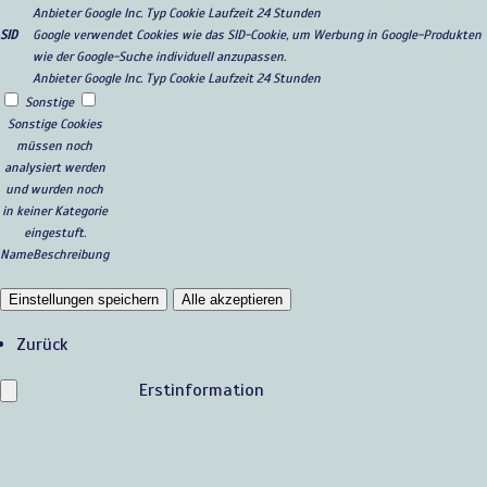
Anbieter
Google Inc.
Typ
Cookie
Laufzeit
24 Stunden
SID
Google verwendet Cookies wie das SID-Cookie, um Werbung in Google-Produkten
wie der Google-Suche individuell anzupassen.
Anbieter
Google Inc.
Typ
Cookie
Laufzeit
24 Stunden
Sonstige
Sonstige Cookies
müssen noch
analysiert werden
und wurden noch
in keiner Kategorie
eingestuft.
Name
Beschreibung
Einstellungen speichern
Alle akzeptieren
Zurück
Erstinformation