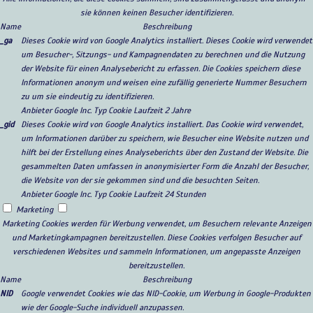
sie können keinen Besucher identifizieren.
Name
Beschreibung
_ga
Dieses Cookie wird von Google Analytics installiert. Dieses Cookie wird verwendet
um Besucher-, Sitzungs- und Kampagnendaten zu berechnen und die Nutzung
der Website für einen Analysebericht zu erfassen. Die Cookies speichern diese
Informationen anonym und weisen eine zufällig generierte Nummer Besuchern
zu um sie eindeutig zu identifizieren.
Anbieter
Google Inc.
Typ
Cookie
Laufzeit
2 Jahre
_gid
Dieses Cookie wird von Google Analytics installiert. Das Cookie wird verwendet,
um Informationen darüber zu speichern, wie Besucher eine Website nutzen und
hilft bei der Erstellung eines Analyseberichts über den Zustand der Website. Die
gesammelten Daten umfassen in anonymisierter Form die Anzahl der Besucher,
die Website von der sie gekommen sind und die besuchten Seiten.
Anbieter
Google Inc.
Typ
Cookie
Laufzeit
24 Stunden
Marketing
Marketing Cookies werden für Werbung verwendet, um Besuchern relevante Anzeigen
und Marketingkampagnen bereitzustellen. Diese Cookies verfolgen Besucher auf
verschiedenen Websites und sammeln Informationen, um angepasste Anzeigen
bereitzustellen.
Name
Beschreibung
NID
Google verwendet Cookies wie das NID-Cookie, um Werbung in Google-Produkten
wie der Google-Suche individuell anzupassen.