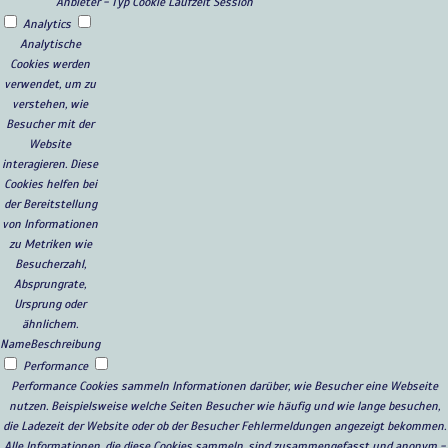
Anbieter
-
Typ
Cookie
Laufzeit
Session
Analytics
Analytische
Cookies werden
verwendet, um zu
verstehen, wie
Besucher mit der
Website
interagieren. Diese
Cookies helfen bei
der Bereitstellung
von Informationen
zu Metriken wie
Besucherzahl,
Absprungrate,
Ursprung oder
ähnlichem.
Name
Beschreibung
Performance
Performance Cookies sammeln Informationen darüber, wie Besucher eine Webseite
nutzen. Beispielsweise welche Seiten Besucher wie häufig und wie lange besuchen,
die Ladezeit der Website oder ob der Besucher Fehlermeldungen angezeigt bekommen.
Alle Informationen, die diese Cookies sammeln, sind zusammengefasst und anonym -