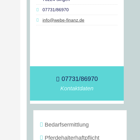
07731/86970
info@webe-finanz.de
07731/86970
Kontaktdaten
Bedarfsermittlung
Pferdehalterhaftpflicht