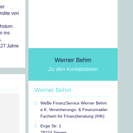
ter
ndite von
chstum
n ins
.
 27 Jahre
Werner Behm
Zu den Kontaktdaten
Werner Behm
WeBe FinanzService Werner Behm
e.K. Versicherungs- & Finanzmakler
Fachwirt für Finanzberatung (IHK)
Enge Str. 1
78224 Singen