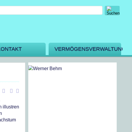
KONTAKT
VERMÖGENSVERWALTUNG
3
illustren
m
Wachstum