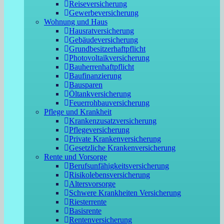
Reiseversicherung
Gewerbeversicherung
Wohnung und Haus
Hausratversicherung
Gebäudeversicherung
Grundbesitzerhaftpflicht
Photovoltaikversicherung
Bauherrenhaftpflicht
Baufinanzierung
Bausparen
Öltankversicherung
Feuerrohbauversicherung
Pflege und Krankheit
Krankenzusatzversicherung
Pflegeversicherung
Private Krankenversicherung
Gesetzliche Krankenversicherung
Rente und Vorsorge
Berufs­unfähigkeitsversicherung
Risikolebensversicherung
Altersvorsorge
Schwere Krankheiten Versicherung
Riesterrente
Basisrente
Rentenversicherung