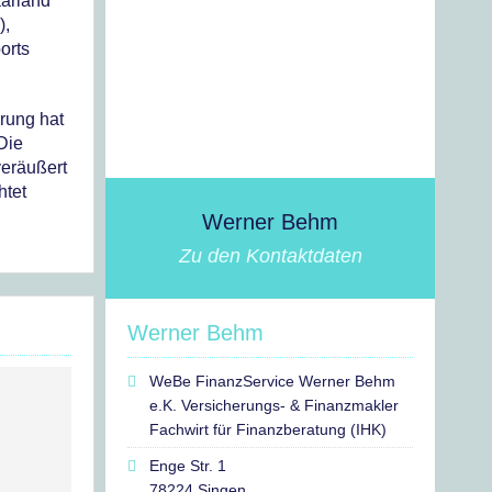
aarland
),
orts
erung hat
Die
veräußert
htet
Werner Behm
Zu den Kontaktdaten
Werner Behm
WeBe FinanzService Werner Behm
e.K. Versicherungs- & Finanzmakler
Fachwirt für Finanzberatung (IHK)
Enge Str. 1
78224 Singen