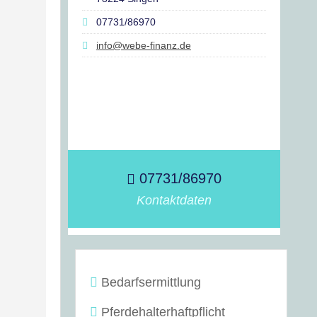
07731/86970
info@webe-finanz.de
07731/86970
Kontaktdaten
Bedarfsermittlung
Pferdehalterhaftpflicht