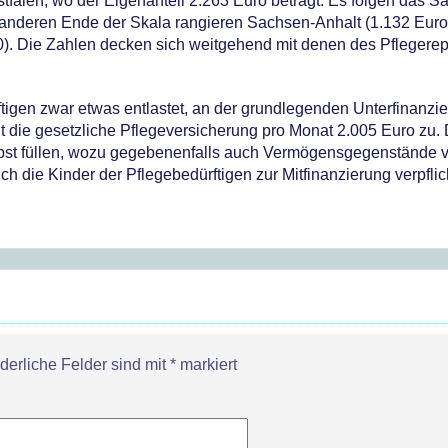
stfalen, wo der Eigenanteil 2.263 Euro beträgt. Es folgen das S
anderen Ende der Skala rangieren Sachsen-Anhalt (1.132 Euro
. Die Zahlen decken sich weitgehend mit denen des Pflegerep
tigen zwar etwas entlastet, an der grundlegenden Unterfinanzi
lt die gesetzliche Pflegeversicherung pro Monat 2.005 Euro zu. 
lbst füllen, wozu gegebenenfalls auch Vermögensgegenstände 
 die Kinder der Pflegebedürftigen zur Mitfinanzierung verpflic
rderliche Felder sind mit
*
markiert