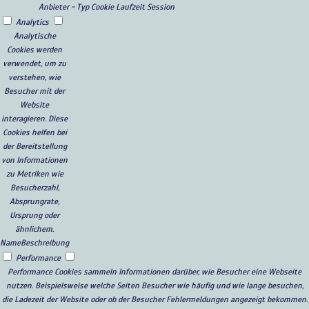
Anbieter
-
Typ
Cookie
Laufzeit
Session
Analytics
Analytische
Cookies werden
verwendet, um zu
verstehen, wie
Besucher mit der
Website
interagieren. Diese
Cookies helfen bei
der Bereitstellung
von Informationen
zu Metriken wie
Besucherzahl,
Absprungrate,
Ursprung oder
ähnlichem.
Name
Beschreibung
Performance
Performance Cookies sammeln Informationen darüber, wie Besucher eine Webseite
nutzen. Beispielsweise welche Seiten Besucher wie häufig und wie lange besuchen,
die Ladezeit der Website oder ob der Besucher Fehlermeldungen angezeigt bekommen.