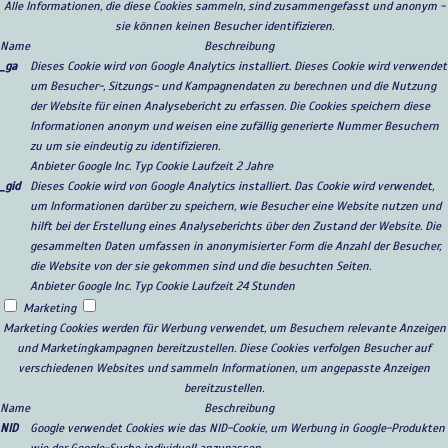
Alle Informationen, die diese Cookies sammeln, sind zusammengefasst und anonym -
sie können keinen Besucher identifizieren.
Name
Beschreibung
_ga
Dieses Cookie wird von Google Analytics installiert. Dieses Cookie wird verwendet
um Besucher-, Sitzungs- und Kampagnendaten zu berechnen und die Nutzung
der Website für einen Analysebericht zu erfassen. Die Cookies speichern diese
Informationen anonym und weisen eine zufällig generierte Nummer Besuchern
zu um sie eindeutig zu identifizieren.
Anbieter
Google Inc.
Typ
Cookie
Laufzeit
2 Jahre
_gid
Dieses Cookie wird von Google Analytics installiert. Das Cookie wird verwendet,
um Informationen darüber zu speichern, wie Besucher eine Website nutzen und
hilft bei der Erstellung eines Analyseberichts über den Zustand der Website. Die
gesammelten Daten umfassen in anonymisierter Form die Anzahl der Besucher,
die Website von der sie gekommen sind und die besuchten Seiten.
Anbieter
Google Inc.
Typ
Cookie
Laufzeit
24 Stunden
Marketing
Marketing Cookies werden für Werbung verwendet, um Besuchern relevante Anzeigen
und Marketingkampagnen bereitzustellen. Diese Cookies verfolgen Besucher auf
verschiedenen Websites und sammeln Informationen, um angepasste Anzeigen
bereitzustellen.
Name
Beschreibung
NID
Google verwendet Cookies wie das NID-Cookie, um Werbung in Google-Produkten