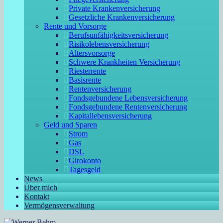
Private Krankenversicherung
Gesetzliche Krankenversicherung
Rente und Vorsorge
Berufs­unfähigkeitsversicherung
Risikolebensversicherung
Altersvorsorge
Schwere Krankheiten Versicherung
Riesterrente
Basisrente
Rentenversicherung
Fondsgebundene Lebensversicherung
Fondsgebundene Rentenversicherung
Kapitallebensversicherung
Geld und Sparen
Strom
Gas
DSL
Girokonto
Tagesgeld
News
Über mich
Kontakt
Vermögensverwaltung