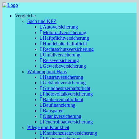
Vergleiche
Sach und KFZ
Autoversicherung
Motorradversicherung
Haftpflichtversicherung
Hundehalterhaftpflicht
Rechtsschutzversicherung
Unfallversicherung
Reiseversicherung
Gewerbeversicherung
Wohnung und Haus
Hausratversicherung
Gebäudeversicherung
Grundbesitzerhaftpflicht
Photovoltaikversicherung
Bauherrenhaftpflicht
Baufinanzierung
Bausparen
Öltankversicherung
Feuerrohbauversicherung
Pflege und Krankheit
Krankenzusatzversicherung
Pflegeversicherung