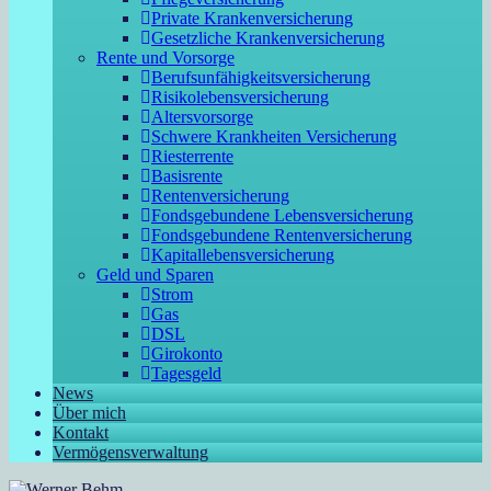
Private Krankenversicherung
Gesetzliche Krankenversicherung
Rente und Vorsorge
Berufs­unfähigkeitsversicherung
Risikolebensversicherung
Altersvorsorge
Schwere Krankheiten Versicherung
Riesterrente
Basisrente
Rentenversicherung
Fondsgebundene Lebensversicherung
Fondsgebundene Rentenversicherung
Kapitallebensversicherung
Geld und Sparen
Strom
Gas
DSL
Girokonto
Tagesgeld
News
Über mich
Kontakt
Vermögensverwaltung