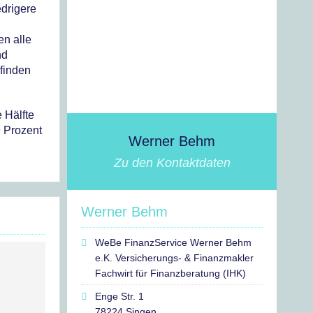
drigere
en alle
nd
finden
 Hälfte
9 Prozent
Werner Behm
Zu den Kontaktdaten
Werner Behm
WeBe FinanzService Werner Behm
e.K. Versicherungs- & Finanzmakler
Fachwirt für Finanzberatung (IHK)
Enge Str. 1
78224 Singen