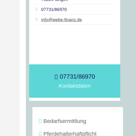
07731/86970
info@webe-finanz.de
07731/86970
Kontaktdaten
Bedarfsermittlung
Pferdehalterhaftpflicht