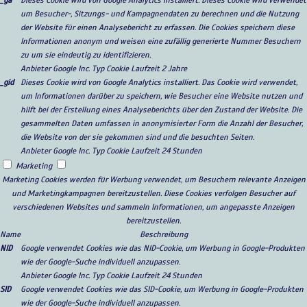
_ga
Dieses Cookie wird von Google Analytics installiert. Dieses Cookie wird verwendet
um Besucher-, Sitzungs- und Kampagnendaten zu berechnen und die Nutzung
der Website für einen Analysebericht zu erfassen. Die Cookies speichern diese
Informationen anonym und weisen eine zufällig generierte Nummer Besuchern
zu um sie eindeutig zu identifizieren.
Anbieter
Google Inc.
Typ
Cookie
Laufzeit
2 Jahre
_gid
Dieses Cookie wird von Google Analytics installiert. Das Cookie wird verwendet,
um Informationen darüber zu speichern, wie Besucher eine Website nutzen und
hilft bei der Erstellung eines Analyseberichts über den Zustand der Website. Die
gesammelten Daten umfassen in anonymisierter Form die Anzahl der Besucher,
die Website von der sie gekommen sind und die besuchten Seiten.
Anbieter
Google Inc.
Typ
Cookie
Laufzeit
24 Stunden
Marketing
Marketing Cookies werden für Werbung verwendet, um Besuchern relevante Anzeigen
und Marketingkampagnen bereitzustellen. Diese Cookies verfolgen Besucher auf
verschiedenen Websites und sammeln Informationen, um angepasste Anzeigen
bereitzustellen.
Name
Beschreibung
NID
Google verwendet Cookies wie das NID-Cookie, um Werbung in Google-Produkten
wie der Google-Suche individuell anzupassen.
Anbieter
Google Inc.
Typ
Cookie
Laufzeit
24 Stunden
SID
Google verwendet Cookies wie das SID-Cookie, um Werbung in Google-Produkten
wie der Google-Suche individuell anzupassen.