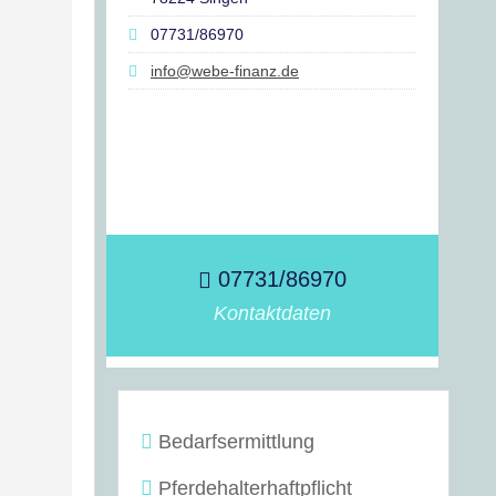
07731/86970
info@webe-finanz.de
07731/86970
Kontaktdaten
Bedarfsermittlung
Pferdehalterhaftpflicht