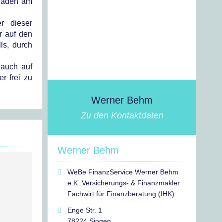
chäden am
r dieser
r auf den
ls, durch
 auch auf
r frei zu
Werner Behm
Zu den Kontaktdaten
Werner Behm
WeBe FinanzService Werner Behm
e.K. Versicherungs- & Finanzmakler
Fachwirt für Finanzberatung (IHK)
Enge Str. 1
78224 Singen