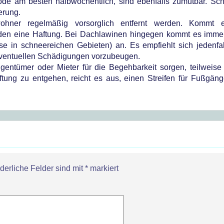
riode am besten halbwöchentlich, sind ebenfalls zumutbar. S
erung.
hner regelmäßig vorsorglich entfernt werden. Kommt e
häden eine Haftung. Bei Dachlawinen hingegen kommt es imme
se in schneereichen Gebieten) an. Es empfiehlt sich jedenfal
eventuellen Schädigungen vorzubeugen.
entümer oder Mieter für die Begehbarkeit sorgen, teilweise
ng zu entgehen, reicht es aus, einen Streifen für Fußgänge
rderliche Felder sind mit
*
markiert