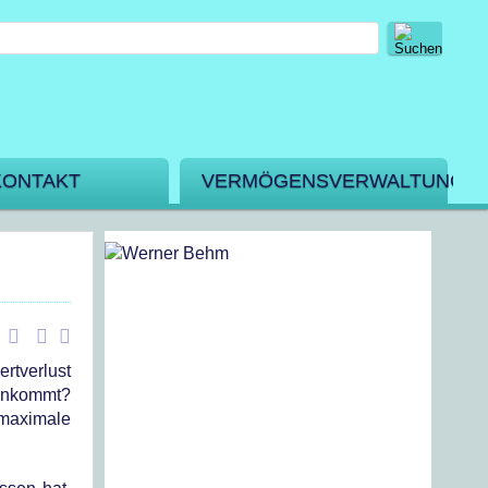
KONTAKT
VERMÖGENSVERWALTUNG
rtverlust
einkommt?
 maximale