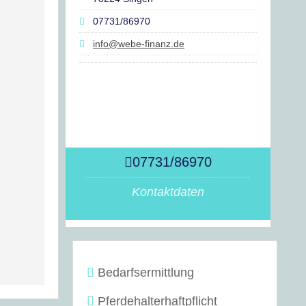
07731/86970
info@webe-finanz.de
07731/86970
Kontaktdaten
Bedarfsermittlung
Pferdehalterhaftpflicht