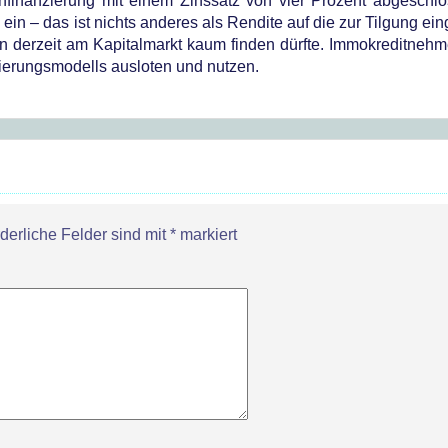
nfinanzierung mit einem Zinssatz von vier Prozent abgeschlo
ein – das ist nichts anderes als Rendite auf die zur Tilgung ei
man derzeit am Kapitalmarkt kaum finden dürfte. Immokreditnehm
ierungsmodells ausloten und nutzen.
rderliche Felder sind mit
*
markiert