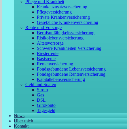
Pflege und Krankheit
Krankenzusatzversicherung
Pflegeversicherung
Private Krankenversicherung
Gesetzliche Krankenversicherung
Rente und Vorsorge
Berufs­unfähigkeitsversicherung
Risikolebensversicherung
Altersvorsorge
Schwere Krankheiten Versicherung
Riesterrente
Basisrente
Rentenversicherung
Fondsgebundene Lebensversicherung
Fondsgebundene Rentenversicherung
Kapitallebensversicherung
Geld und Sparen
Strom
Gas
DSL
Girokonto
Tagesgeld
News
Über mich
Kontakt