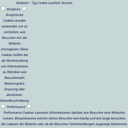
Anbieter
-
Typ
Cookie
Laufzeit
Session
Analytics
Analytische
Cookies werden
verwendet, um zu
verstehen, wie
Besucher mit der
Website
interagieren. Diese
Cookies helfen bei
der Bereitstellung
von Informationen
zu Metriken wie
Besucherzahl,
Absprungrate,
Ursprung oder
ähnlichem.
Name
Beschreibung
Performance
Performance Cookies sammeln Informationen darüber, wie Besucher eine Webseite
nutzen. Beispielsweise welche Seiten Besucher wie häufig und wie lange besuchen,
die Ladezeit der Website oder ob der Besucher Fehlermeldungen angezeigt bekommen.