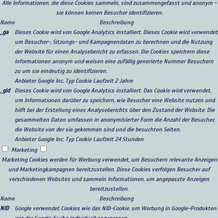
Alle Informationen, die diese Cookies sammeln, sind zusammengefasst und anonym -
sie können keinen Besucher identifizieren.
Name
Beschreibung
_ga
Dieses Cookie wird von Google Analytics installiert. Dieses Cookie wird verwendet
um Besucher-, Sitzungs- und Kampagnendaten zu berechnen und die Nutzung
der Website für einen Analysebericht zu erfassen. Die Cookies speichern diese
Informationen anonym und weisen eine zufällig generierte Nummer Besuchern
zu um sie eindeutig zu identifizieren.
Anbieter
Google Inc.
Typ
Cookie
Laufzeit
2 Jahre
_gid
Dieses Cookie wird von Google Analytics installiert. Das Cookie wird verwendet,
um Informationen darüber zu speichern, wie Besucher eine Website nutzen und
hilft bei der Erstellung eines Analyseberichts über den Zustand der Website. Die
gesammelten Daten umfassen in anonymisierter Form die Anzahl der Besucher,
die Website von der sie gekommen sind und die besuchten Seiten.
Anbieter
Google Inc.
Typ
Cookie
Laufzeit
24 Stunden
Marketing
Marketing Cookies werden für Werbung verwendet, um Besuchern relevante Anzeigen
und Marketingkampagnen bereitzustellen. Diese Cookies verfolgen Besucher auf
verschiedenen Websites und sammeln Informationen, um angepasste Anzeigen
bereitzustellen.
Name
Beschreibung
NID
Google verwendet Cookies wie das NID-Cookie, um Werbung in Google-Produkten